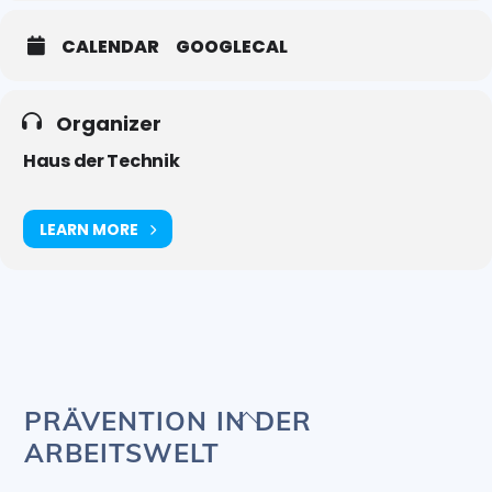
CALENDAR
GOOGLECAL
Organizer
Haus der Technik
LEARN MORE
Back
PRÄVENTION IN DER
To
ARBEITSWELT
Top