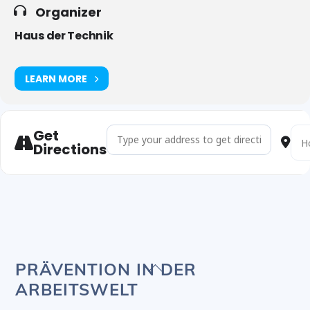
Organizer
Haus der Technik
LEARN MORE
Get
Address - Sil Safety Integrity Level EN 61508 EN 6
Desti
Directions
Back
PRÄVENTION IN DER
To
ARBEITSWELT
Top