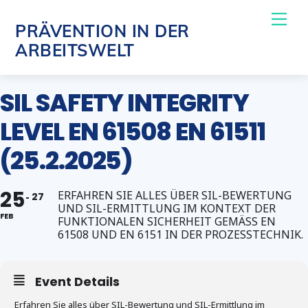
Skip
Me
PRÄVENTION IN DER
to
ARBEITSWELT
content
SIL SAFETY INTEGRITY
LEVEL EN 61508 EN 61511
(25.2.2025)
25
ERFAHREN SIE ALLES ÜBER SIL-BEWERTUNG
27
UND SIL-ERMITTLUNG IM KONTEXT DER
FEB
FUNKTIONALEN SICHERHEIT GEMÄSS EN 6
1508 UND EN 6151 IN DER PROZESSTECHNIK.
Event Details
Erfahren Sie alles über SIL-Bewertung und SIL-Ermittlung im