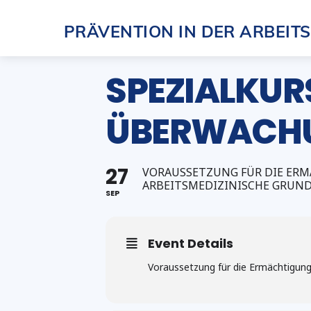
Skip
PRÄVENTION IN DER ARBEIT
to
content
SPEZIALKURS
ÜBERWACHUN
27
VORAUSSETZUNG FÜR DIE ERMÄ
ARBEITSMEDIZINISCHE GRUN
SEP
Event Details
Voraussetzung für die Ermächtigung 