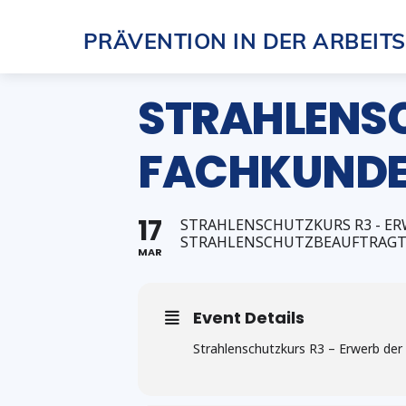
Skip
PRÄVENTION IN DER ARBEIT
to
content
STRAHLENSC
FACHKUNDEG
17
STRAHLENSCHUTZKURS R3 - ER
STRAHLENSCHUTZBEAUFTRAGT
MAR
Event Details
Strahlenschutzkurs R3 – Erwerb der