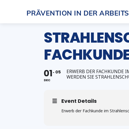
Skip
PRÄVENTION IN DER ARBEIT
to
content
STRAHLENSC
FACHKUNDEGR
01
ERWERB DER FACHKUNDE I
05
WERDEN SIE STRAHLENSCH
DEC
Event Details
Erwerb der Fachkunde im Strahlensc