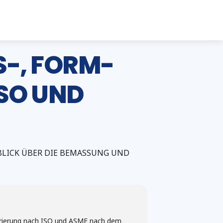
 FORM- U
O UND A
ICK ÜBER DIE BEMASSUNG UND T
erierung nach ISO und ASME nach dem