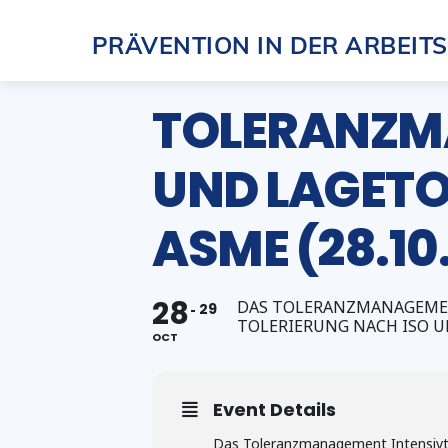
Skip
PRÄVENTION IN DER ARBEIT
to
content
TOLERANZMA
ND LAGETOL
SME (28.10
28
DAS TOLERANZMANAGEMENT
29
OLERIERUNG NACH ISO U
OCT
Event Details
Das Toleranzmanagement Intensivtr