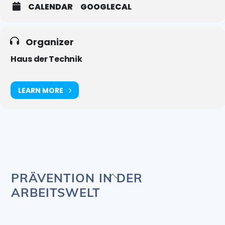
CALENDAR
GOOGLECAL
Organizer
Haus der Technik
LEARN MORE
Back
PRÄVENTION IN DER
To
ARBEITSWELT
Top