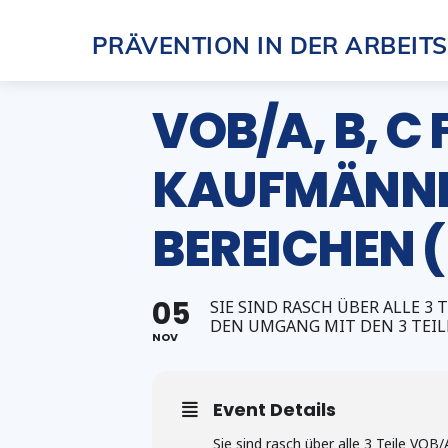
Skip
PRÄVENTION IN DER ARBEIT
to
content
VOB/A, B, C
KAUFMÄNNI
BEREICHEN (
05
SIE SIND RASCH ÜBER ALLE 3
DEN UMGANG MIT DEN 3 TEIL
NOV
Event Details
Sie sind rasch über alle 3 Teile VO