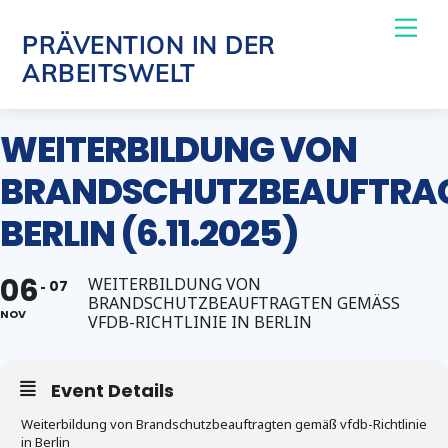
Skip
Me
PRÄVENTION IN DER
to
ARBEITSWELT
content
WEITERBILDUNG VON
BRANDSCHUTZBEAUFTRA
BERLIN (6.11.2025)
06
WEITERBILDUNG VON
07
BRANDSCHUTZBEAUFTRAGTEN GEMÄSS V
NOV
FDB-RICHTLINIE IN BERLIN
Event Details
Weiterbildung von Brandschutzbeauftragten gemäß vfdb-Richtlinie
in Berlin