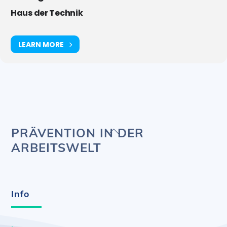
Haus der Technik
LEARN MORE
Back
PRÄVENTION IN DER
To
ARBEITSWELT
Top
Info