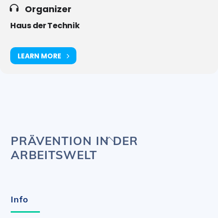
Organizer
Haus der Technik
LEARN MORE
Back
PRÄVENTION IN DER
To
ARBEITSWELT
Top
Info