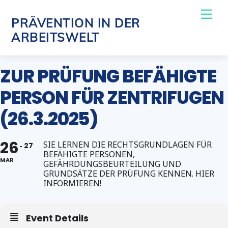
Skip
Me
PRÄVENTION IN DER
to
ARBEITSWELT
content
ZUR PRÜFUNG BEFÄHIGTE
PERSON FÜR ZENTRIFUGEN
(26.3.2025)
26
SIE LERNEN DIE RECHTSGRUNDLAGEN FÜR
27
BEFÄHIGTE PERSONEN,
MAR
GEFÄHRDUNGSBEURTEILUNG UND
GRUNDSÄTZE DER PRÜFUNG KENNEN. HIER
INFORMIEREN!
Event Details