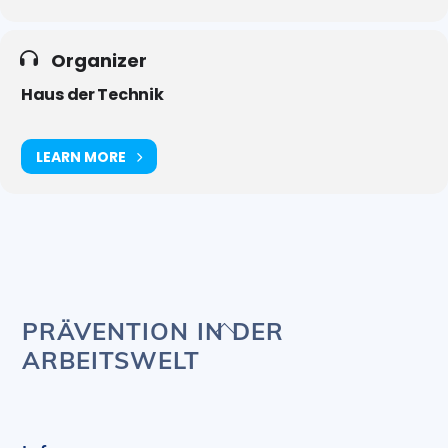
Organizer
Haus der Technik
LEARN MORE
Back
PRÄVENTION IN DER
To
ARBEITSWELT
Top