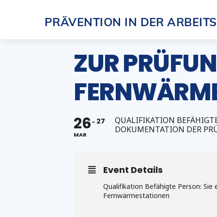
Skip
PRÄVENTION IN DER ARBEIT
to
content
ZUR PRÜFUN
FERNWÄRMES
26
QUALIFIKATION BEFÄHIGT
27
DOKUMENTATION DER PR
MAR
Event Details
Qualifikation Befähigte Person: Si
Fernwärmestationen