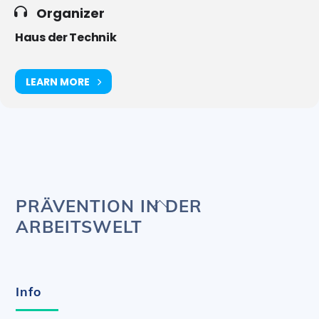
Organizer
Haus der Technik
LEARN MORE
Back
PRÄVENTION IN DER
To
ARBEITSWELT
Top
Info