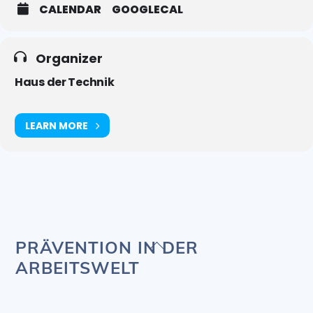
CALENDAR
GOOGLECAL
Organizer
Haus der Technik
LEARN MORE
Back
PRÄVENTION IN DER
To
ARBEITSWELT
Top