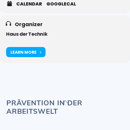
CALENDAR
GOOGLECAL
Organizer
Haus der Technik
LEARN MORE
Back
PRÄVENTION IN DER
To
ARBEITSWELT
Top