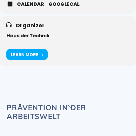
CALENDAR
GOOGLECAL
Organizer
Haus der Technik
LEARN MORE
Back
PRÄVENTION IN DER
To
ARBEITSWELT
Top